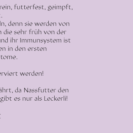
ein, futterfest, geimpft,
t.
ln, denn sie werden von
 die sehr früh von der
und ihr Immunsystem ist
en in den ersten
tome.
erviert werden!
ährt, da Nassfutter den
bt es nur als Leckerli!
: