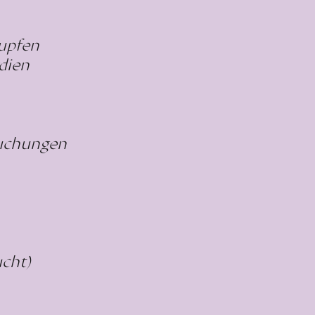
upfen
dien
suchungen
cht)