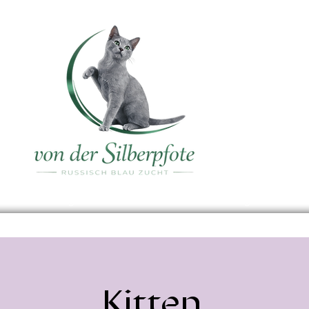
on Kalea
Verfügbare Kitten von Meliah
Meine Lieblinge
Aufkläru
Kitten