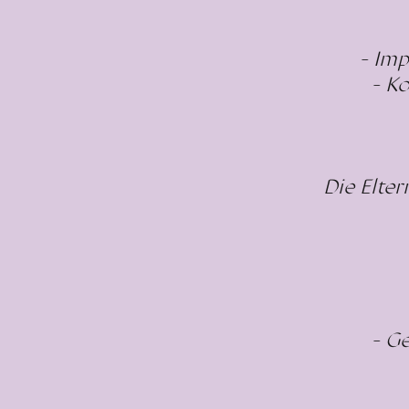
- Im
- K
Die Elte
- G